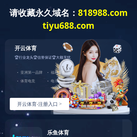
米兰体育
Language
新闻动态
产品咨询
网站米兰体育
产品中心
EVO-TECH
解决方案
带升降智能机器人
服务支持
关于伊特
联系我们