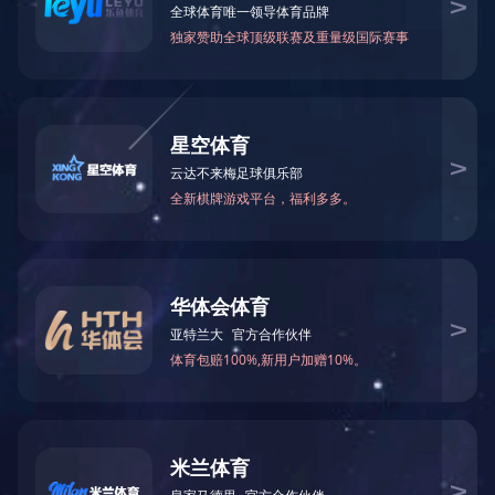
带升降智能机器人
智能机器人是一款应用于道具转
运、载人表演等舞台演出领域的全
向车。 其可在舞台上实现全向运
动，其搭载两台P&F的R2000激光
了解详情
雷达，具备地图构建、路径导航、
轨迹规划等功能。 其全向特性，
可保证车台运动灵活、可靠，增加
舞台机械动作的表演力。
1
即刻咨询，开启智能驱动之旅